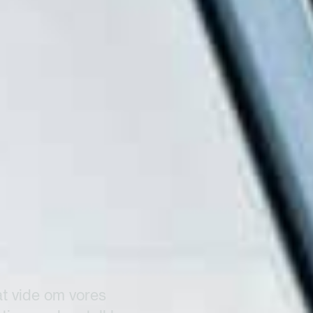
ned i mulighederne
at vide om vores