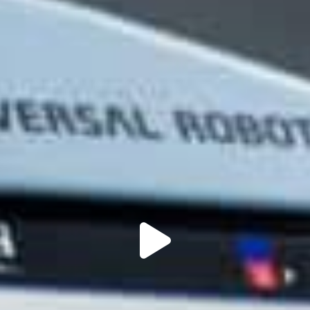
roblemfri ydeevne og
Ingen kompromiser. Båd
effektivitet. Vi tilbyder
strømkilden og CoWelder 
 vedligeholdelse - samt
opgraderet til at omfatte
rt.
softwarefunktioner.
 vide
Få mere at vide
Tilmeld dig for at deltage
Nolans Mekaniska 