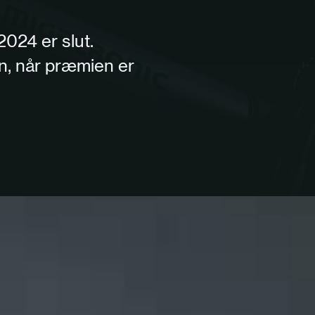
024 er slut.
en, når præmien er
n CoWelder i 12 måneder - alt ink
r vil modtage en CoWelder i 12 måneder, som 
uldt udstyret med software. Vinderen kan også
hardwarespecifikationerne, hvis det ønskes.