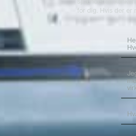
spændende konkurren
for dig. Hvis der er 
Hej
Hv
Je
me
vi
Hv