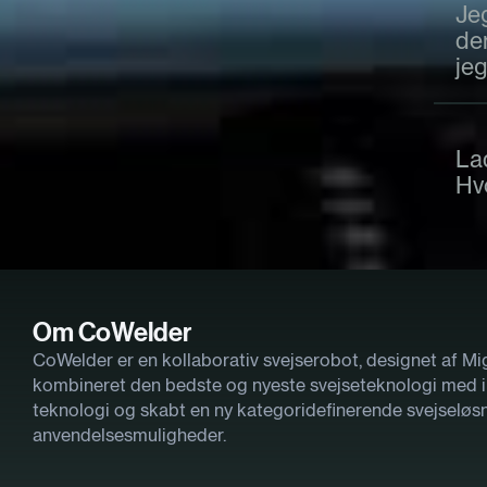
Jeg
de
je
Lad
Hv
Om CoWelder
CoWelder er en kollaborativ svejserobot, designet af Mig
kombineret den bedste og nyeste svejseteknologi med i
teknologi og skabt en ny kategoridefinerende svejselø
anvendelsesmuligheder.