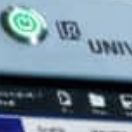
Få træning og instruktion i alt, hvad
Sørg for p
CoWelder kan, fra grundlæggende
vedvarende 
svejsefunktioner og bevægelse - til
service og
avanceret instruktion og
fjernsuppo
svejseoptimering.
Få mere at
Få mere at vide
Vindere fra sidste konkurrence