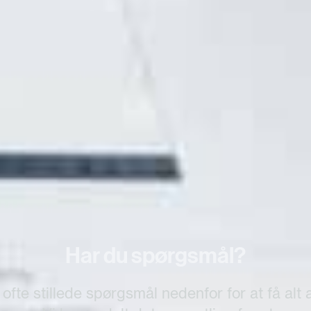
Byg en CoWelder
 resultaterne af konkurrencen, kan du dykke 
med CoWelder-konfiguratoren.
Byg en CoWelder
Har du spørgsmål?
 ofte stillede spørgsmål nedenfor for at få alt 