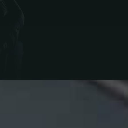
luderet
har en lejeværdi på
 vælge at opgradere