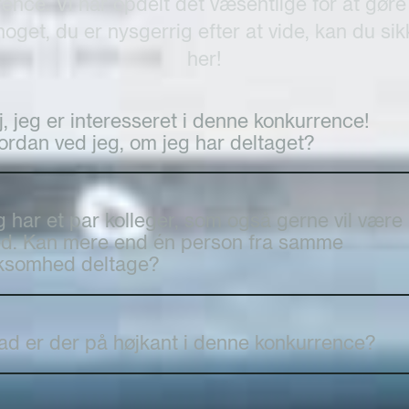
ce. Vi har opdelt det væsentlige for at gøre 
noget, du er nysgerrig efter at vide, kan du sik
her!
, jeg er interesseret i denne konkurrence!
ordan ved jeg, om jeg har deltaget?
g har et par kolleger, som også gerne vil være
d. Kan mere end én person fra samme
rksomhed deltage?
ad er der på højkant i denne konkurrence?