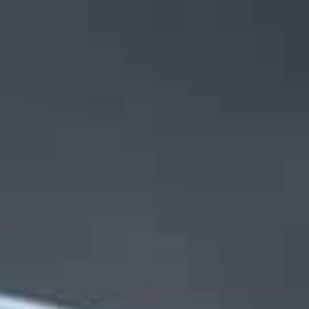
PRÆMIEN BESTÅR AF
ler TIG-strømkilde
Siegmund svejseb
erne MIG- eller TIG
Prisen omfatter et svejse
c-svejsemaskine er
fikseringsbord i størrels
CoWelder.
1000 mm, som er det beds
klasse.
 vide
Få mere at vide
rvicepakke
Fuld softwarepakk