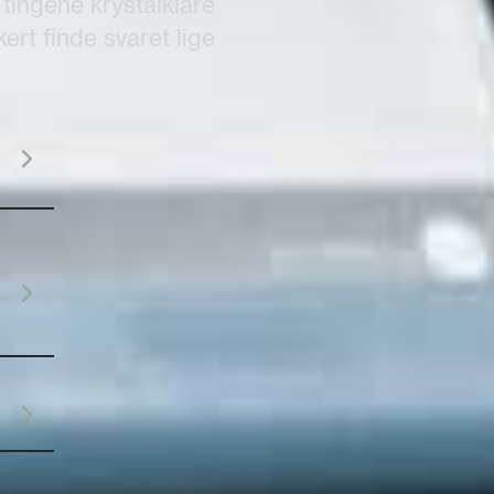
tingene krystalklare
kert finde svaret lige