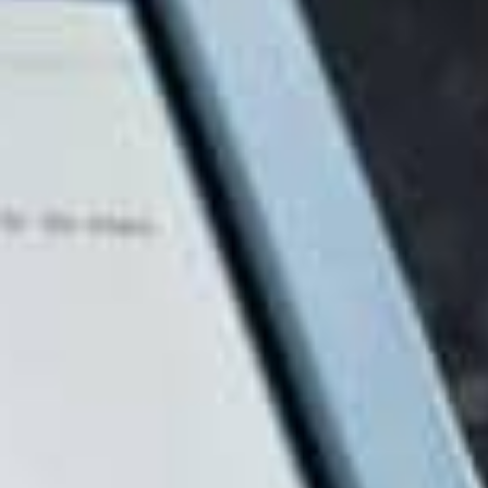
inde CoWelder?
a du kom og fortalte mig det; jeg kunne næsten ikke tro
g har kigget på automatisering i de sidste fire år, så
ktisk at teste og udvikle vores evner over 12 måneder
il?
mulighed for at udvikle både vores medarbejdere og
eget spændende fremtid, vi går i møde. Vi vil
s af produkter, som vi mener er egnede."
 at det vil give dig?
gheden for at svejse med personale, der ikke er
t der kan være en chance for at vinde forretninger, hvor
onkurrencedygtige før. Mulighederne er virkelig
os at være kloge og finde gode løsninger."
dschef, Nolans Mekaniska AB