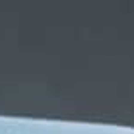
UR10E Robotarm
MIG- el
CoWelder bruger den innovative
En topmod
kollaborative robot fra Universal
Migatroni
Robots.
kernen i 
Få mere at vide
Få mere at
Fuld træningspakke
Fuld se