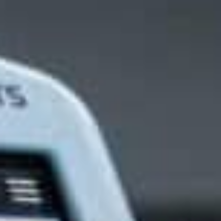
e
Sammen med gratis fjernsupport
er fuldt
og dag-til-dag-forsendelse af
 alle vores
komponenter er vi forpligtet til at
have en oppetid på så tæt på 100
% som muligt.
Få mere at vide
AB