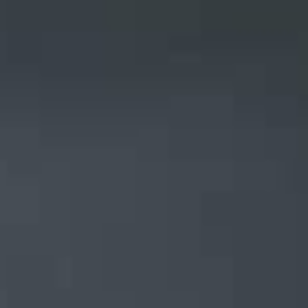
ord
Komplet opsætning
- og
Vi opsætter CoWelder og tester, at
en 1500 x
alt fungerer på din lokation, før
te i sin
træningen begynder.
Få mere at vide
e
Garanti for oppetid