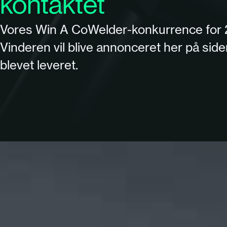
kontaktet
Vores Win A CoWelder-konkurrence for 2
Vinderen vil blive annonceret her på sid
blevet leveret.
Vind e
Den udtrukne vinde
ca. 25.000 euro, f