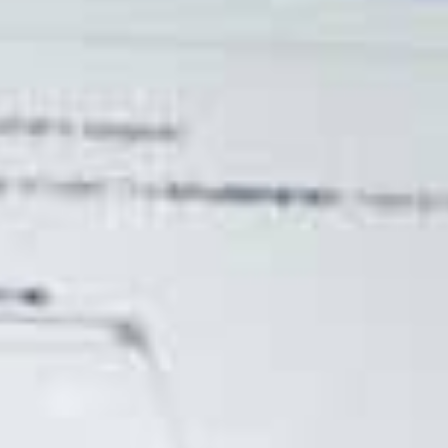
Hvordan føltes det at v
"Det føltes fantastisk, d
det til at begynde med. Je
at få chancen for rent fa
er en utrolig mulighed."
Hvad skal du bruge
det t
"Vi ser det som en stor 
vores tilbud. Det er en m
gennemføre en masse test
Hvilke muligheder ser du,
"Frem for alt ser vi muli
svejsere. Vi tror også, a
vi måske ikke har været k
uendelige; det er op til 
Olle Nordberg, byggepla